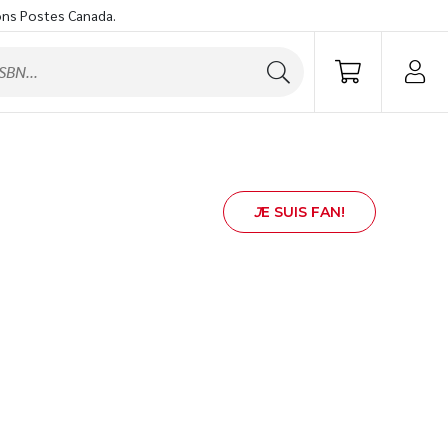
ons Postes Canada.
J
E SUIS FAN!