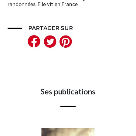
randonnées. Elle vit en France.
Nouveautés
Numérique
Livres audio
PARTAGER SUR
Meilleurs vendeurs
Facebook
Twitter
Pinterest
Page vedette
AUTEURS
À PROPOS
CONTACT
Ses publications