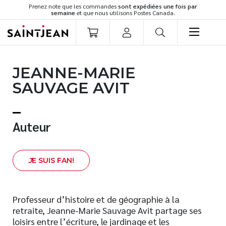
Prenez note que les commandes
sont expédiées une fois par
semaine
et que nous utilisons Postes Canada.
LIVRES
JEANNE-MARIE
Romans
SAUVAGE AVIT
Cuisine
Développement personnel
Littérature jeunesse
Auteur
Spiritualité
Famille
J
E SUIS FAN!
Culture générale
Témoignages
Vie pratique
Professeur d’histoire et de géographie à la
retraite, Jeanne-Marie Sauvage Avit partage ses
Finances
loisirs entre l’écriture, le jardinage et les