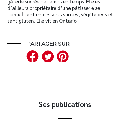
gâterie sucrée de temps en temps. Elle est
d’ailleurs propriétaire d’une pâtisserie se
Nouveautés
spécialisant en desserts santés, végétaliens et
Numérique
sans gluten. Elle vit en Ontario.
Livres audio
Meilleurs vendeurs
Page vedette
PARTAGER SUR
Facebook
Twitter
Pinterest
AUTEURS
À PROPOS
CONTACT
Ses publications