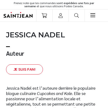
Prenez note que les commandes
sont expédiées une fois par
semaine
et que nous utilisons Postes Canada.
LIVRES
JESSICA NADEL
Romans
Cuisine
Développement personnel
Auteur
Littérature jeunesse
Spiritualité
J
E SUIS FAN!
Famille
Culture générale
Témoignages
Jessica Nadel est l’auteure derrière le populaire
blogue culinaire
Cupcakes and Kale
. Elle se
Vie pratique
passionne pour l’alimentation locale et
Finances
végétalienne, tout en se permettant une petite