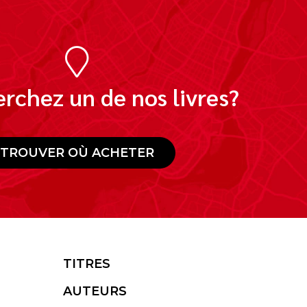
rchez un de nos livres?
TROUVER OÙ ACHETER
TITRES
AUTEURS