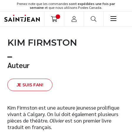
Prenez note que les commandes
sont expédiées une fois par
semaine
et que nous utilisons Postes Canada.
LIVRES
KIM FIRMSTON
Romans
Cuisine
Développement personnel
Auteur
Littérature jeunesse
Spiritualité
J
E SUIS FAN!
Famille
Culture générale
Témoignages
Kim Firmston est une auteure jeunesse prolifique
vivant à Calgary. On lui doit également plusieurs
Vie pratique
pièces de théâtre.
Olivier
est son premier livre
Finances
traduit en français.