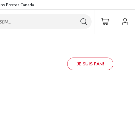
ons Postes Canada.
J
E SUIS FAN!