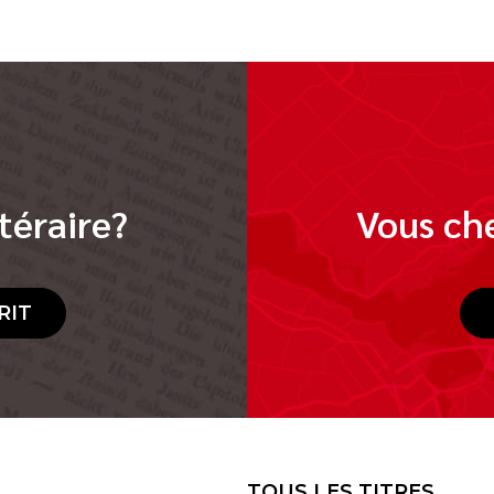
téraire?
Vous che
RIT
TOUS LES TITRES