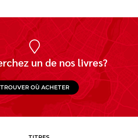
rchez un de nos livres?
TROUVER OÙ ACHETER
TITRES