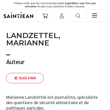
Prenez note que les commandes
sont expédiées une fois par
semaine
et que nous utilisons Postes Canada.
LIVRES
LANDZETTEL,
Romans
MARIANNE
Cuisine
Développement personnel
Littérature jeunesse
Auteur
Spiritualité
Famille
J
E SUIS FAN!
Culture générale
Témoignages
Vie pratique
Marianne Landzettel est journaliste, spécialiste
des questions de sécurité alimentaire et de
Finances
politiques agricoles.