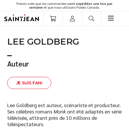
Prenez note que les commandes
sont expédiées une fois par
semaine
et que nous utilisons Postes Canada.
LIVRES
LEE GOLDBERG
Romans
Cuisine
Développement personnel
Auteur
Littérature jeunesse
Spiritualité
J
E SUIS FAN!
Famille
Culture générale
Témoignages
Lee Goldberg est auteur, scénariste et producteur.
Ses célèbres romans
Monk
ont été adaptés en série
Vie pratique
télévisée, attirant près de 10 millions de
Finances
téléspectateurs.