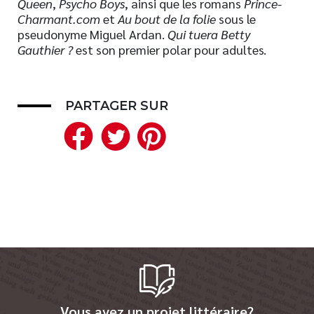
Queen
,
Psycho Boys
, ainsi que les romans
Prince-
Charmant.com
et
Au bout de la folie
sous le
Nouveautés
pseudonyme Miguel Ardan.
Qui tuera Betty
Numérique
Gauthier
?
est son premier polar pour adultes.
Livres audio
Meilleurs vendeurs
Page vedette
PARTAGER SUR
Facebook
Twitter
Pinterest
AUTEURS
À PROPOS
CONTACT
Vous avez un projet littéraire?