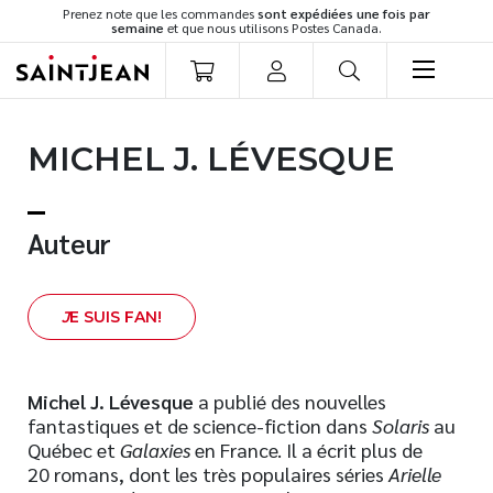
Prenez note que les commandes
sont expédiées une fois par
semaine
et que nous utilisons Postes Canada.
LIVRES
MICHEL J. LÉVESQUE
Romans
Cuisine
Développement personnel
Auteur
Littérature jeunesse
Spiritualité
J
E SUIS FAN!
Famille
Culture générale
Témoignages
Michel J. Lévesque
a publié des nouvelles
fantastiques et de science-fiction dans
Solaris
au
Vie pratique
Québec et
Galaxies
en France. Il a écrit plus de
Finances
20 romans, dont les très populaires séries
Arielle