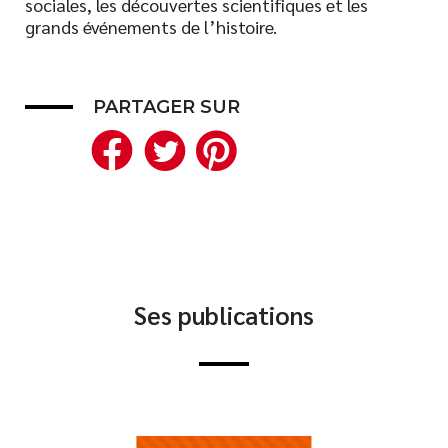
sociales, les découvertes scientifiques et les
grands événements de l’histoire.
Nouveautés
Numérique
Livres audio
PARTAGER SUR
Meilleurs vendeurs
Facebook
Twitter
Pinterest
Page vedette
AUTEURS
À PROPOS
CONTACT
Ses publications