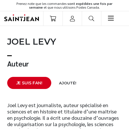
Prenez note que les commandes
sont expédiées une fois par
semaine
et que nous utilisons Postes Canada.
LIVRES
JOEL LEVY
Romans
Cuisine
Développement personnel
Auteur
Littérature jeunesse
Spiritualité
J
E SUIS FAN!
AJOUTÉ!
Famille
Culture générale
Témoignages
Joel Levy est journaliste, auteur spécialisé en
sciences et en histoire et titulaire d’une maîtrise
Vie pratique
en psychologie. Il a écrit une douzaine d’ouvrages
Finances
de vulgarisation sur la psychologie, les sciences