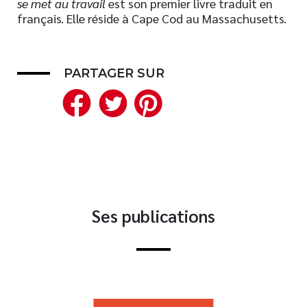
se met au travail
est son premier livre traduit en
français. Elle réside à Cape Cod au Massachusetts.
Nouveautés
Numérique
Livres audio
PARTAGER SUR
Meilleurs vendeurs
Facebook
Twitter
Pinterest
Page vedette
AUTEURS
À PROPOS
CONTACT
Ses publications