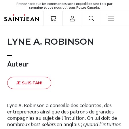
Prenez note que les commandes
sont expédiées une fois par
semaine
et que nous utilisons Postes Canada.
LIVRES
LYNE A. ROBINSON
Romans
Cuisine
Développement personnel
Auteur
Littérature jeunesse
Spiritualité
J
E SUIS FAN!
Famille
Culture générale
Témoignages
Lyne A. Robinson a conseillé des célébrités, des
entrepreneurs ainsi que des patrons de grandes
Vie pratique
compagnies au sujet de l’intuition. On lui doit de
Finances
nombreux
best-sellers
en anglais ;
Quand l’intuition