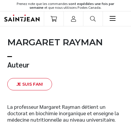
Prenez note que les commandes
sont expédiées une fois par
semaine
et que nous utilisons Postes Canada.
LIVRES
MARGARET RAYMAN
Romans
Cuisine
Développement personnel
Auteur
Littérature jeunesse
Spiritualité
J
E SUIS FAN!
Famille
Culture générale
Témoignages
La professeur Margaret Rayman détient un
doctorat en biochimie inorganique et enseigne la
Vie pratique
médecine nutritionnelle au niveau universitaire.
Finances