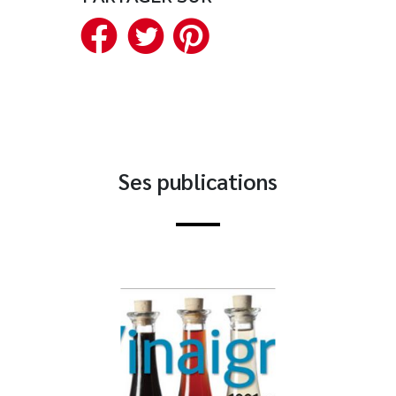
Facebook
Twitter
Pinterest
Nouveautés
Numérique
Livres audio
Meilleurs vendeurs
Page vedette
Ses publications
AUTEURS
À PROPOS
CONTACT