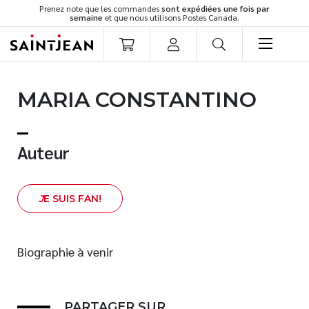
Prenez note que les commandes
sont expédiées une fois par
semaine
et que nous utilisons Postes Canada.
LIVRES
MARIA CONSTANTINO
Romans
Cuisine
Développement personnel
Auteur
Littérature jeunesse
Spiritualité
J
E SUIS FAN!
Famille
Culture générale
Témoignages
Biographie à venir
Vie pratique
Finances
PARTAGER SUR