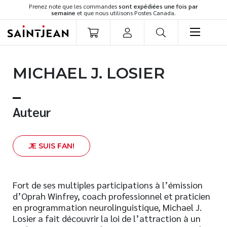
Prenez note que les commandes
sont expédiées une fois par
semaine
et que nous utilisons Postes Canada.
LIVRES
MICHAEL J. LOSIER
Romans
Cuisine
Développement personnel
Auteur
Littérature jeunesse
Spiritualité
J
E SUIS FAN!
Famille
Culture générale
Témoignages
Fort de ses multiples participations à l’émission
d’Oprah Winfrey, coach professionnel et praticien
Vie pratique
en programmation neurolinguistique, Michael J.
Finances
Losier a fait découvrir la loi de l’attraction à un