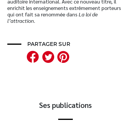
auditoire international. Avec ce nouveau titre, il
enrichit les enseignements extrêmement porteurs
Nouveautés
qui ont fait sa renommée dans
La loi de
Numérique
l’attraction
.
Livres audio
Meilleurs vendeurs
Page vedette
PARTAGER SUR
Facebook
Twitter
Pinterest
AUTEURS
À PROPOS
CONTACT
Ses publications