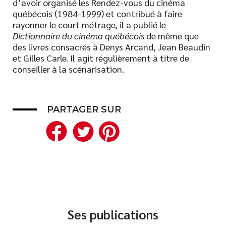
d’avoir organisé les Rendez-vous du cinéma
québécois (1984-1999) et contribué à faire
Nouveautés
rayonner le court métrage, il a publié le
Numérique
Dictionnaire
du
cinéma
québécois
de même que
Livres audio
des livres consacrés à Denys Arcand, Jean Beaudin
et Gilles Carle. Il agit régulièrement à titre de
Meilleurs vendeurs
conseiller à la scénarisation.
Page vedette
AUTEURS
PARTAGER SUR
À PROPOS
Facebook
Twitter
Pinterest
CONTACT
Ses publications