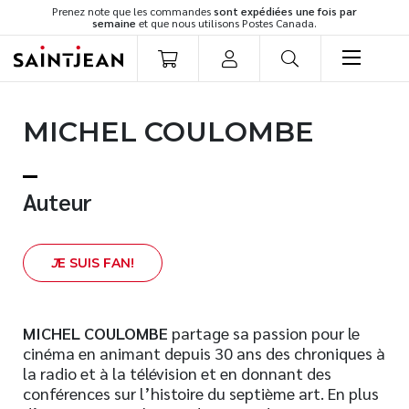
Prenez note que les commandes
sont expédiées une fois par
semaine
et que nous utilisons Postes Canada.
LIVRES
MICHEL COULOMBE
Romans
Cuisine
Développement personnel
Auteur
Littérature jeunesse
Spiritualité
J
E SUIS FAN!
Famille
Culture générale
Témoignages
MICHEL
COULOMBE
partage sa passion pour le
cinéma en animant depuis 30 ans des chroniques à
Vie pratique
la radio et à la télévision et en donnant des
Finances
conférences sur l’histoire du septième art. En plus