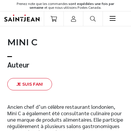
Prenez note que les commandes
sont expédiées une fois par
semaine
et que nous utilisons Postes Canada.
LIVRES
MINI C
Romans
Cuisine
Développement personnel
Auteur
Littérature jeunesse
Spiritualité
J
E SUIS FAN!
Famille
Culture générale
Témoignages
Ancien chef d’un célèbre restaurant londonien,
Mini C a également été consultante culinaire pour
Vie pratique
une marque de produits alimentaires. Elle participe
Finances
régulièrement à plusieurs salons gastronomiques