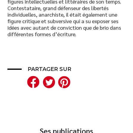
figures intellectuelles et littéraires de son temps.
Contestataire, grand défenseur des libertés
Nouveautés
individuelles, anarchiste, il était également une
Numérique
figure critique et subversive qui a su exposer ses
Livres audio
idées avec autant de conviction que de brio dans
différentes formes d’écriture.
Meilleurs vendeurs
Page vedette
AUTEURS
PARTAGER SUR
À PROPOS
Facebook
Twitter
Pinterest
CONTACT
Ses publications