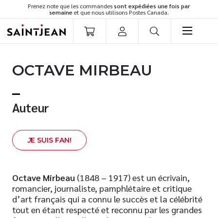
Prenez note que les commandes
sont expédiées une fois par
semaine
et que nous utilisons Postes Canada.
LIVRES
OCTAVE MIRBEAU
Romans
Cuisine
Développement personnel
Auteur
Littérature jeunesse
Spiritualité
J
E SUIS FAN!
Famille
Culture générale
Témoignages
Octave Mirbeau
(1848 – 1917) est un écrivain,
romancier, journaliste, pamphlétaire et critique
Vie pratique
d’art français qui a connu le succès et la célébrité
Finances
tout en étant respecté et reconnu par les grandes