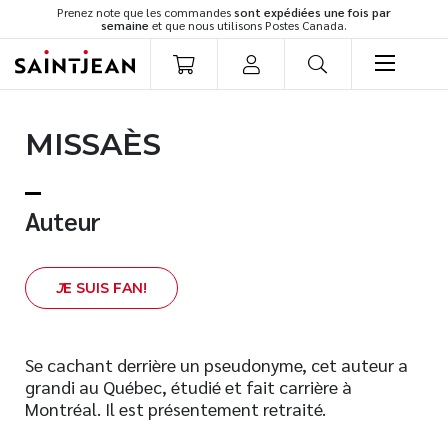
Prenez note que les commandes
sont expédiées une fois par
semaine
et que nous utilisons Postes Canada.
LIVRES
MISSAÈS
Romans
Cuisine
Développement personnel
Auteur
Littérature jeunesse
Spiritualité
J
E SUIS FAN!
Famille
Culture générale
Témoignages
Se cachant derrière un pseudonyme, cet auteur a
grandi au Québec, étudié et fait carrière à
Vie pratique
Montréal. Il est présentement retraité.
Finances