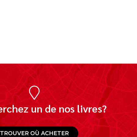
rchez un de nos livres?
TROUVER OÙ ACHETER