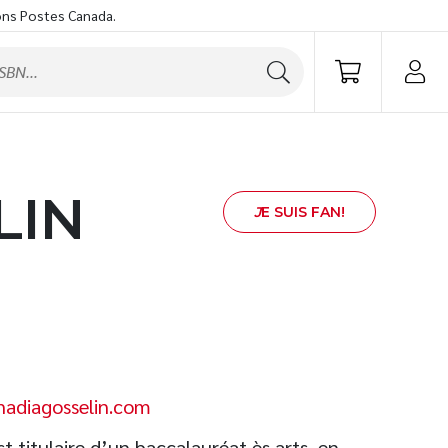
ons Postes Canada.
LIN
J
E SUIS FAN!
nadiagosselin.com
t titulaire d’un baccalauréat ès arts, en