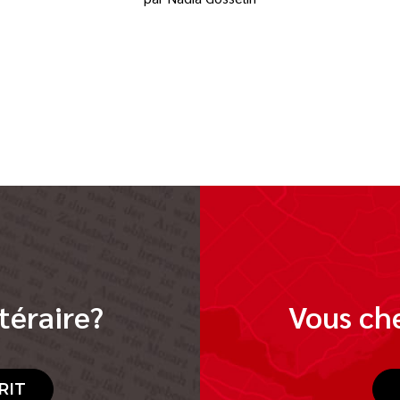
téraire?
Vous che
RIT