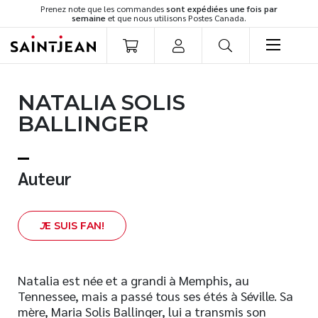
Prenez note que les commandes
sont expédiées une fois par
semaine
et que nous utilisons Postes Canada.
LIVRES
NATALIA SOLIS
Romans
BALLINGER
Cuisine
Développement personnel
Littérature jeunesse
Auteur
Spiritualité
Famille
J
E SUIS FAN!
Culture générale
Témoignages
Vie pratique
Natalia est née et a grandi à Memphis, au
Tennessee, mais a passé tous ses étés à Séville. Sa
Finances
mère, Maria Solis Ballinger, lui a transmis son