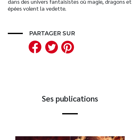
dans des univers fantaisistes où magie, dragons et
épées volent la vedette.
Nouveautés
Numérique
Livres audio
PARTAGER SUR
Meilleurs vendeurs
Facebook
Twitter
Pinterest
Page vedette
AUTEURS
À PROPOS
CONTACT
Ses publications