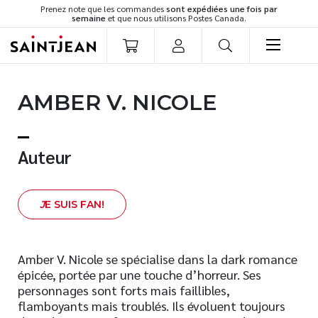
Prenez note que les commandes
sont expédiées une fois par
semaine
et que nous utilisons Postes Canada.
LIVRES
AMBER V. NICOLE
Romans
Cuisine
Développement personnel
Auteur
Littérature jeunesse
Spiritualité
J
E SUIS FAN!
Famille
Culture générale
Témoignages
Amber V. Nicole se spécialise dans la dark romance
épicée, portée par une touche d’horreur. Ses
Vie pratique
personnages sont forts mais faillibles,
Finances
flamboyants mais troublés. Ils évoluent toujours