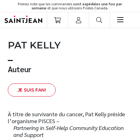
Prenez note que les commandes
sont expédiées une fois par
semaine
et que nous utilisons Postes Canada.
LIVRES
PAT KELLY
Romans
Cuisine
Développement personnel
Auteur
Littérature jeunesse
Spiritualité
J
E SUIS FAN!
Famille
Culture générale
Témoignages
À titre de survivante du cancer, Pat Kelly préside
l’organisme PISCES –
Vie pratique
Partnering in Self-Help Community Education
Finances
and Support