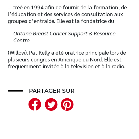
– créé en 1994 afin de fournir de la formation, de
Nouveautés
l’éducation et des services de consultation aux
Numérique
groupes d’entraide. Elle est la fondatrice du
Livres audio
Ontario Breast Cancer Support & Resource
Meilleurs vendeurs
Centre
Page vedette
(Willow). Pat Kelly a été oratrice principale lors de
plusieurs congrès en Amérique du Nord. Elle est
AUTEURS
fréquemment invitée à la télévision et à la radio.
À PROPOS
CONTACT
PARTAGER SUR
Facebook
Twitter
Pinterest