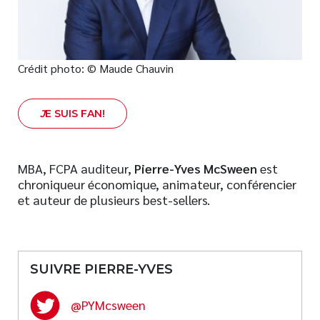
Nouveautés
Numérique
Livres audio
Crédit photo: © Maude Chauvin
Meilleurs vendeurs
Page vedette
J
E SUIS FAN!
AUTEURS
MBA, FCPA auditeur,
Pierre-Yves McSween
est
À PROPOS
chroniqueur économique, animateur, conférencier
CONTACT
et auteur de plusieurs best-sellers.
SUIVRE PIERRE-YVES
@PYMcsween