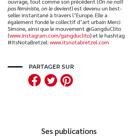
ouvrage, tout comme son précédent (
On ne naît
pas féministe, on le devient
) est devenu un best-
Nouveautés
seller instantané à travers l’Europe. Elle a
Numérique
également fondé le collectif d’art urbain Merci
Livres audio
Simone, ainsi que le mouvement @GangduClito
(
www.instagram.com/gangduclito
) et le hashtag
Meilleurs vendeurs
#ItsNotaBretzel:
www.itsnotabretzel.com
Page vedette
AUTEURS
PARTAGER SUR
À PROPOS
Facebook
Twitter
Pinterest
CONTACT
Ses publications