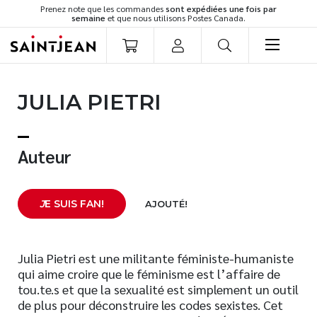
Prenez note que les commandes
sont expédiées une fois par
semaine
et que nous utilisons Postes Canada.
LIVRES
JULIA PIETRI
Romans
Cuisine
Développement personnel
Auteur
Littérature jeunesse
Spiritualité
J
E SUIS FAN!
AJOUTÉ!
Famille
Culture générale
Témoignages
Julia Pietri est une militante féministe-humaniste
qui aime croire que le féminisme est l’affaire de
Vie pratique
tou.te.s et que la sexualité est simplement un outil
Finances
de plus pour déconstruire les codes sexistes. Cet