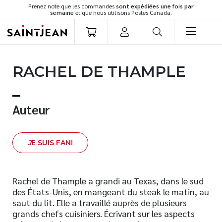
Prenez note que les commandes
sont expédiées une fois par
semaine
et que nous utilisons Postes Canada.
LIVRES
RACHEL DE THAMPLE
Romans
Cuisine
Développement personnel
Auteur
Littérature jeunesse
Spiritualité
J
E SUIS FAN!
Famille
Culture générale
Témoignages
Rachel de Thample a grandi au Texas, dans le sud
des États-Unis, en mangeant du steak le matin, au
Vie pratique
saut du lit. Elle a travaillé auprès de plusieurs
Finances
grands chefs cuisiniers. Écrivant sur les aspects