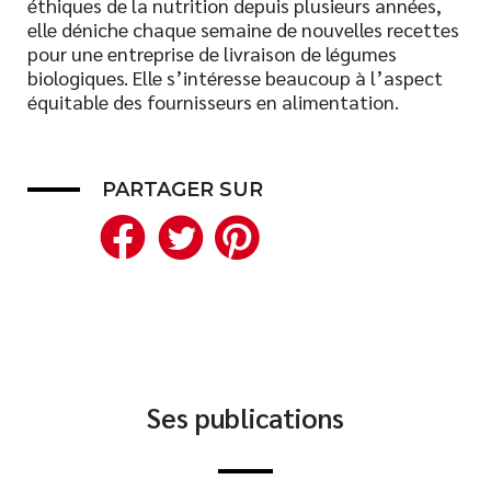
éthiques de la nutrition depuis plusieurs années,
elle déniche chaque semaine de nouvelles recettes
Nouveautés
pour une entreprise de livraison de légumes
Numérique
biologiques. Elle s’intéresse beaucoup à l’aspect
Livres audio
équitable des fournisseurs en alimentation.
Meilleurs vendeurs
Page vedette
PARTAGER SUR
Facebook
Twitter
Pinterest
AUTEURS
À PROPOS
CONTACT
Ses publications