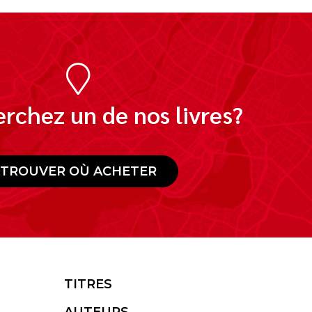
rchez un de nos livres?
TROUVER OÙ ACHETER
TITRES