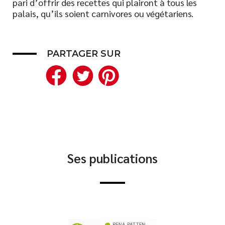
pari d’offrir des recettes qui plairont à tous les
palais, qu’ils soient carnivores ou végétariens.
Nouveautés
Numérique
Livres audio
PARTAGER SUR
Meilleurs vendeurs
Facebook
Twitter
Pinterest
Page vedette
AUTEURS
À PROPOS
CONTACT
Ses publications