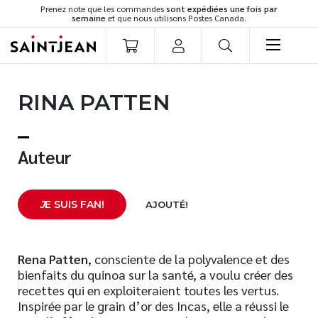
Prenez note que les commandes
sont expédiées une fois par
semaine
et que nous utilisons Postes Canada.
LIVRES
RINA PATTEN
Romans
Cuisine
Développement personnel
Auteur
Littérature jeunesse
Spiritualité
J
E SUIS FAN!
AJOUTÉ!
Famille
Culture générale
Témoignages
Rena Patten
, consciente de la polyvalence et des
bienfaits du quinoa sur la santé, a voulu créer des
Vie pratique
recettes qui en exploiteraient toutes les vertus.
Finances
Inspirée par le grain d’or des Incas, elle a réussi le