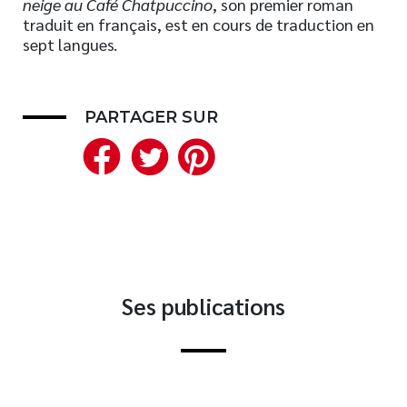
neige au Café Chatpuccino
, son premier roman
traduit en français, est en cours de traduction en
Nouveautés
sept langues.
Numérique
Livres audio
Meilleurs vendeurs
PARTAGER SUR
Page vedette
Facebook
Twitter
Pinterest
AUTEURS
À PROPOS
CONTACT
Ses publications