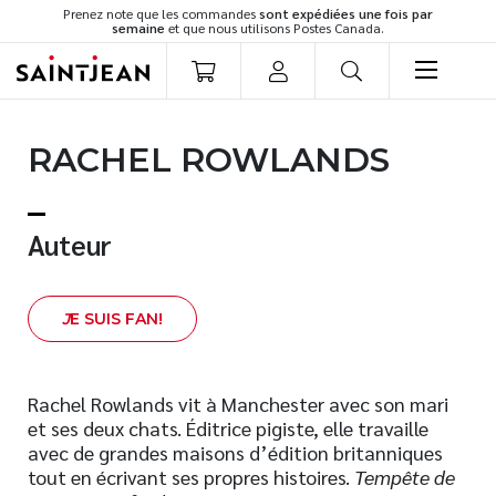
Prenez note que les commandes
sont expédiées une fois par
semaine
et que nous utilisons Postes Canada.
LIVRES
RACHEL ROWLANDS
Romans
Cuisine
Développement personnel
Auteur
Littérature jeunesse
Spiritualité
J
E SUIS FAN!
Famille
Culture générale
Témoignages
Rachel Rowlands vit à Manchester avec son mari
et ses deux chats. Éditrice pigiste, elle travaille
Vie pratique
avec de grandes maisons d’édition britanniques
Finances
tout en écrivant ses propres histoires.
Tempête de