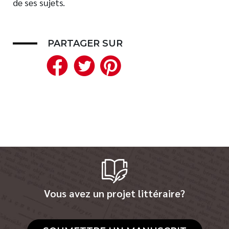
de ses sujets.
Nouveautés
Numérique
PARTAGER SUR
Livres audio
Facebook
Twitter
Pinterest
Meilleurs vendeurs
Page vedette
AUTEURS
À PROPOS
CONTACT
Vous avez un projet littéraire?