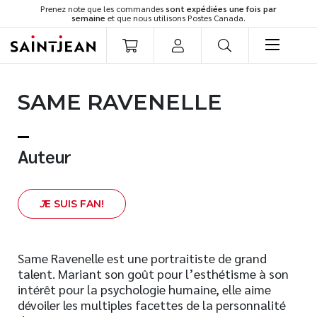
Prenez note que les commandes
sont expédiées une fois par
semaine
et que nous utilisons Postes Canada.
LIVRES
SAME RAVENELLE
Romans
Cuisine
Développement personnel
Auteur
Littérature jeunesse
Spiritualité
J
E SUIS FAN!
Famille
Culture générale
Témoignages
Same Ravenelle est une portraitiste de grand
talent. Mariant son goût pour l’esthétisme à son
Vie pratique
intérêt pour la psychologie humaine, elle aime
Finances
dévoiler les multiples facettes de la personnalité