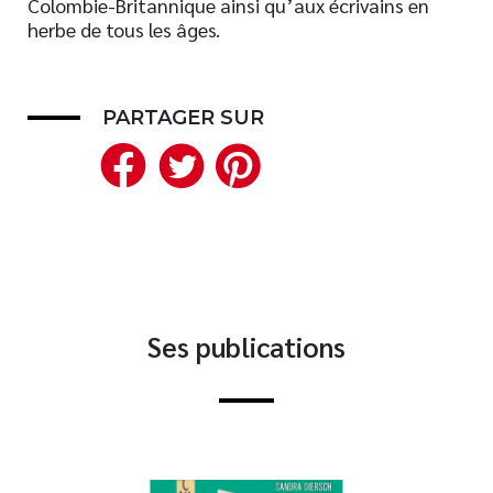
Colombie-Britannique ainsi qu’aux écrivains en
herbe de tous les âges.
Nouveautés
Numérique
Livres audio
PARTAGER SUR
Meilleurs vendeurs
Facebook
Twitter
Pinterest
Page vedette
AUTEURS
À PROPOS
CONTACT
Ses publications