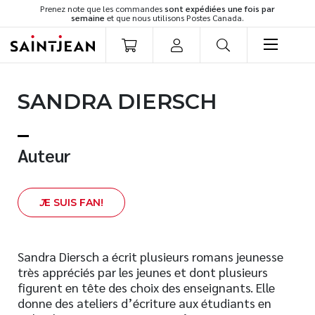
Prenez note que les commandes
sont expédiées une fois par
semaine
et que nous utilisons Postes Canada.
LIVRES
SANDRA DIERSCH
Romans
Cuisine
Développement personnel
Auteur
Littérature jeunesse
Spiritualité
J
E SUIS FAN!
Famille
Culture générale
Témoignages
Sandra Diersch a écrit plusieurs romans jeunesse
très appréciés par les jeunes et dont plusieurs
Vie pratique
figurent en tête des choix des enseignants. Elle
Finances
donne des ateliers d’écriture aux étudiants en