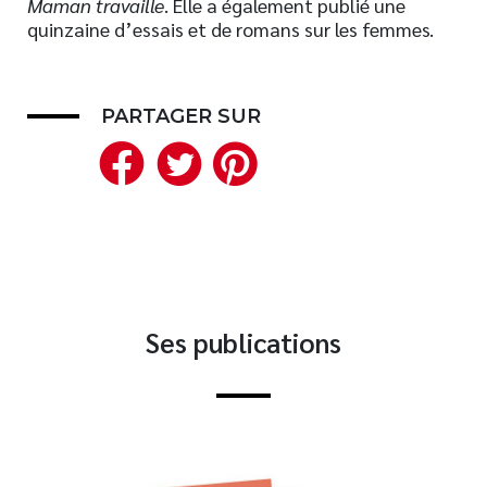
Maman travaille
. Elle a également publié une
quinzaine d’essais et de romans sur les femmes.
Nouveautés
Numérique
Livres audio
PARTAGER SUR
Meilleurs vendeurs
Facebook
Twitter
Pinterest
Page vedette
AUTEURS
À PROPOS
CONTACT
Ses publications