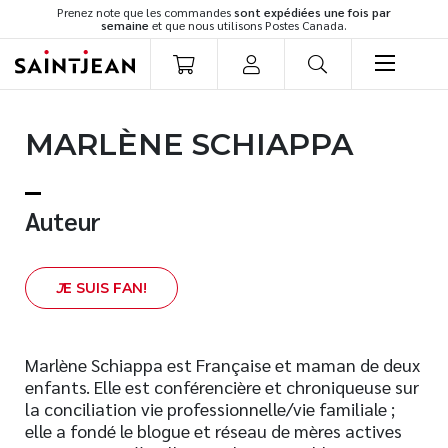
Prenez note que les commandes
sont expédiées une fois par
semaine
et que nous utilisons Postes Canada.
LIVRES
MARLÈNE SCHIAPPA
Romans
Cuisine
Développement personnel
Auteur
Littérature jeunesse
Spiritualité
J
E SUIS FAN!
Famille
Culture générale
Témoignages
Marlène Schiappa est Française et maman de deux
enfants. Elle est conférencière et chroniqueuse sur
Vie pratique
la conciliation vie professionnelle/vie familiale ;
Finances
elle a fondé le blogue et réseau de mères actives