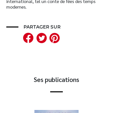
international, tel un conte de fées des temps
modernes.
Nouveautés
Numérique
Livres audio
PARTAGER SUR
Meilleurs vendeurs
Facebook
Twitter
Pinterest
Page vedette
AUTEURS
À PROPOS
CONTACT
Ses publications