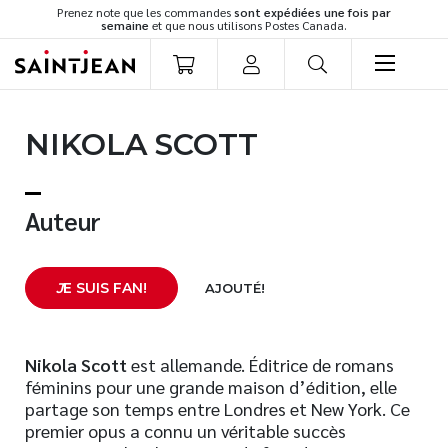
Prenez note que les commandes
sont expédiées une fois par
semaine
et que nous utilisons Postes Canada.
LIVRES
NIKOLA SCOTT
Romans
Cuisine
Développement personnel
Auteur
Littérature jeunesse
Spiritualité
J
E SUIS FAN!
AJOUTÉ!
Famille
Culture générale
Témoignages
Nikola Scott
est allemande. Éditrice de romans
féminins pour une grande maison d’édition, elle
Vie pratique
partage son temps entre Londres et New York. Ce
Finances
premier opus a connu un véritable succès