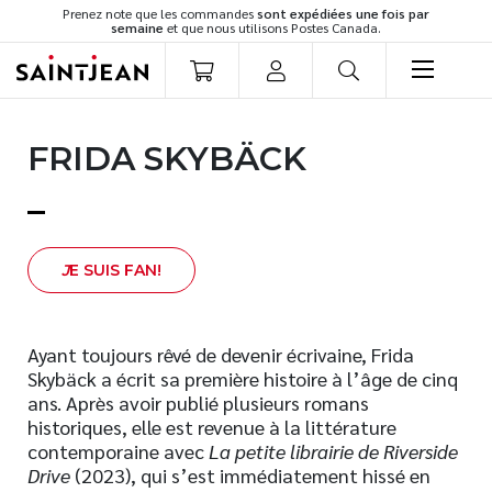
Prenez note que les commandes
sont expédiées une fois par
semaine
et que nous utilisons Postes Canada.
LIVRES
FRIDA SKYBÄCK
Romans
Cuisine
Développement personnel
Littérature jeunesse
J
E SUIS FAN!
Spiritualité
Famille
Ayant toujours rêvé de devenir écrivaine, Frida
Culture générale
Skybäck a écrit sa première histoire à l’âge de cinq
Témoignages
ans. Après avoir publié plusieurs romans
Vie pratique
historiques, elle est revenue à la littérature
contemporaine avec
La petite librairie de Riverside
Finances
Drive
(2023), qui s’est immédiatement hissé en