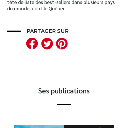
tête de liste des best-sellers dans plusieurs pays
Nouveautés
du monde, dont le Québec.
Numérique
Livres audio
PARTAGER SUR
Meilleurs vendeurs
Facebook
Twitter
Pinterest
Page vedette
AUTEURS
À PROPOS
CONTACT
Ses publications