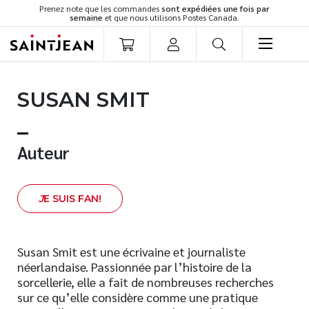
Prenez note que les commandes
sont expédiées une fois par
semaine
et que nous utilisons Postes Canada.
LIVRES
SUSAN SMIT
Romans
Cuisine
Développement personnel
Auteur
Littérature jeunesse
Spiritualité
J
E SUIS FAN!
Famille
Culture générale
Témoignages
Susan Smit est une écrivaine et journaliste
néerlandaise. Passionnée par l’histoire de la
Vie pratique
sorcellerie, elle a fait de nombreuses recherches
Finances
sur ce qu’elle considère comme une pratique