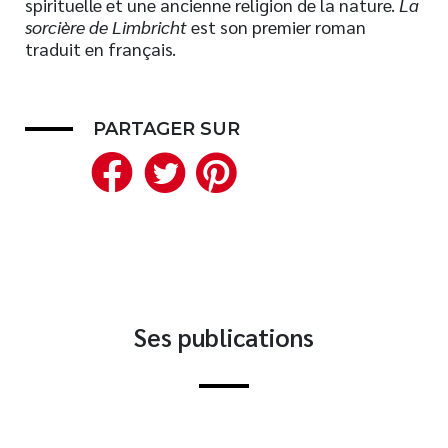
spirituelle et une ancienne religion de la nature.
La
sorcière de Limbricht
est son premier roman
Nouveautés
traduit en français.
Numérique
Livres audio
Meilleurs vendeurs
PARTAGER SUR
Page vedette
Facebook
Twitter
Pinterest
AUTEURS
À PROPOS
CONTACT
Ses publications