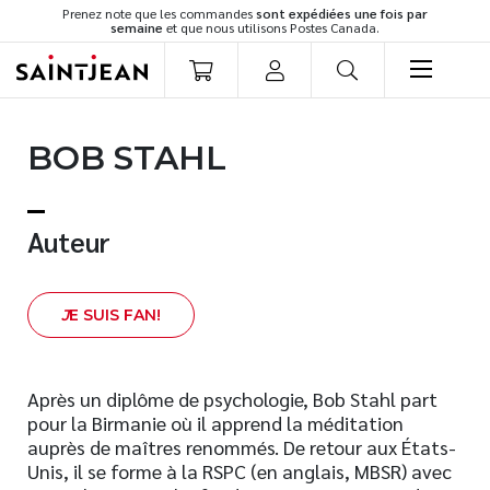
Prenez note que les commandes
sont expédiées une fois par
semaine
et que nous utilisons Postes Canada.
LIVRES
BOB STAHL
Romans
Cuisine
Développement personnel
Auteur
Littérature jeunesse
Spiritualité
J
E SUIS FAN!
Famille
Culture générale
Témoignages
Après un diplôme de psychologie, Bob Stahl part
pour la Birmanie où il apprend la méditation
Vie pratique
auprès de maîtres renommés. De retour aux États-
Finances
Unis, il se forme à la RSPC (en anglais, MBSR) avec