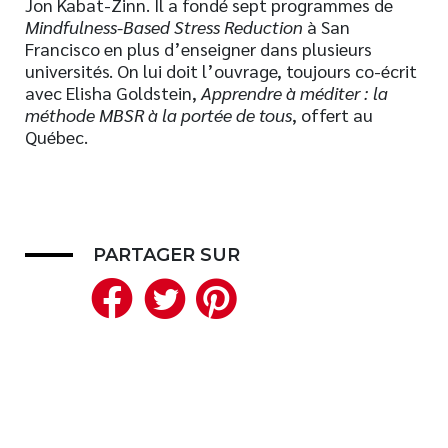
Jon Kabat-Zinn. Il a fondé sept programmes de
Mindfulness-Based Stress Reduction
à San
Nouveautés
Francisco en plus d’enseigner dans plusieurs
Numérique
universités. On lui doit l’ouvrage, toujours co-écrit
Livres audio
avec Elisha Goldstein,
Apprendre à méditer : la
méthode MBSR à la portée de tous
, offert au
Meilleurs vendeurs
Québec.
Page vedette
AUTEURS
À PROPOS
PARTAGER SUR
CONTACT
Facebook
Twitter
Pinterest