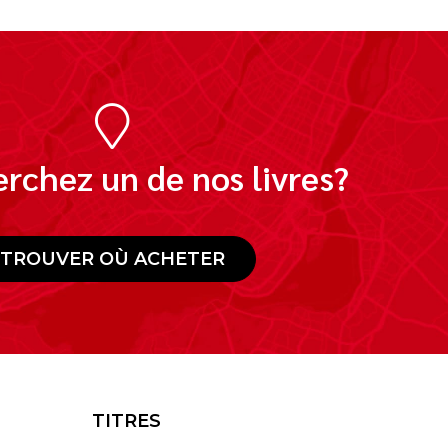
rchez un de nos livres?
TROUVER OÙ ACHETER
TITRES