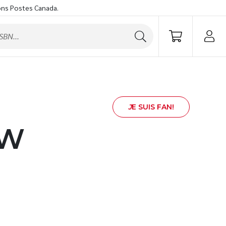
ons Postes Canada.
J
E SUIS FAN!
OW