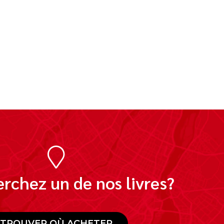
rchez un de nos livres?
TROUVER OÙ ACHETER