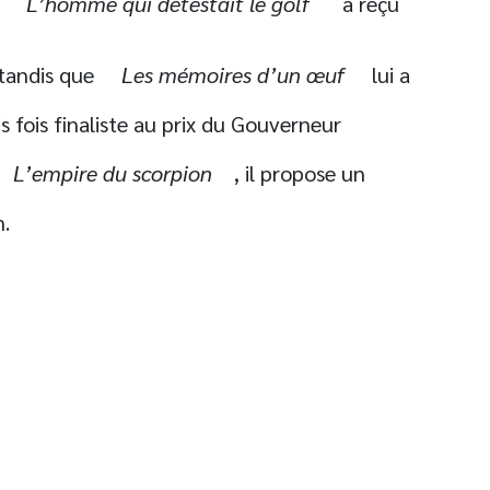
r
L’homme qui détestait le golf
a reçu
 tandis que
Les mémoires d’un œuf
lui a
ois fois finaliste au prix du Gouverneur
L’empire du scorpion
, il propose un
n.