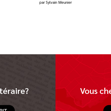
par Sylvain Meunier
téraire?
Vous che
RIT