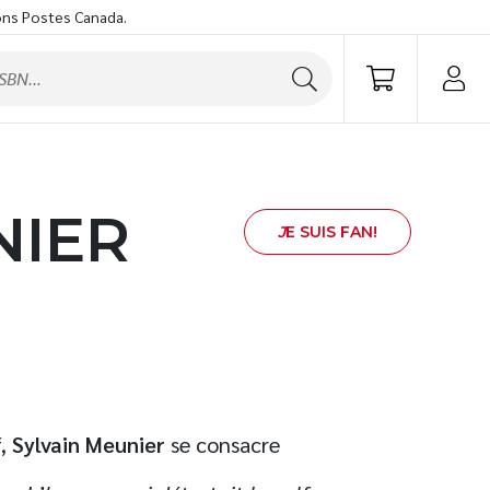
ons Postes Canada.
NIER
J
E SUIS FAN!
f,
Sylvain Meunier
se consacre