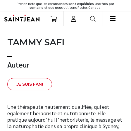
Prenez note que les commandes
sont expédiées une fois par
semaine
et que nous utilisons Postes Canada.
LIVRES
TAMMY SAFI
Romans
Cuisine
Développement personnel
Auteur
Littérature jeunesse
Spiritualité
J
E SUIS FAN!
Famille
Culture générale
Témoignages
Une thérapeute hautement qualifiée, qui est
également herboriste et nutritionniste. Elle
Vie pratique
pratique aujourd’hui l’herboristerie, le massage et
Finances
la naturophatie dans sa propre clinique à Sydney,