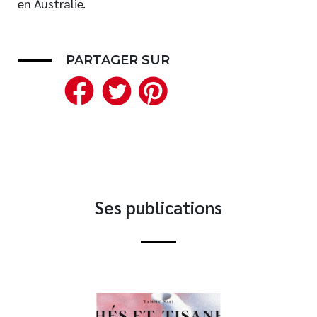
en Australie.
Nouveautés
Numérique
PARTAGER SUR
Livres audio
Facebook
Twitter
Pinterest
Meilleurs vendeurs
Page vedette
AUTEURS
À PROPOS
CONTACT
Ses publications