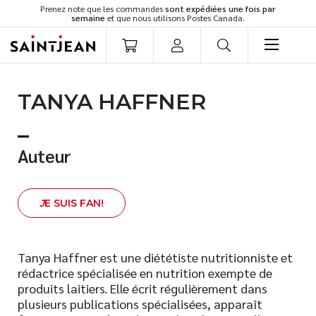
Prenez note que les commandes
sont expédiées une fois par
semaine
et que nous utilisons Postes Canada.
LIVRES
TANYA HAFFNER
Romans
Cuisine
Développement personnel
Auteur
Littérature jeunesse
Spiritualité
J
E SUIS FAN!
Famille
Culture générale
Témoignages
Tanya Haffner est une diététiste nutritionniste et
rédactrice spécialisée en nutrition exempte de
Vie pratique
produits laitiers. Elle écrit régulièrement dans
Finances
plusieurs publications spécialisées, apparaît