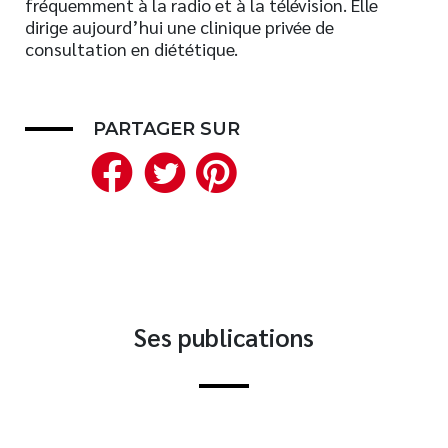
fréquemment à la radio et à la télévision. Elle
dirige aujourd’hui une clinique privée de
Nouveautés
consultation en diététique.
Numérique
Livres audio
Meilleurs vendeurs
PARTAGER SUR
Page vedette
Facebook
Twitter
Pinterest
AUTEURS
À PROPOS
CONTACT
Ses publications