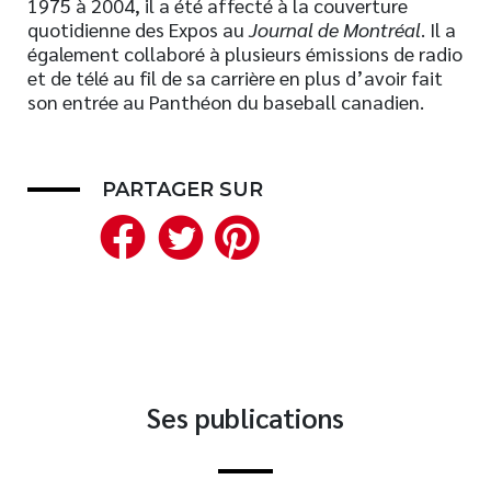
1975 à 2004, il a été affecté à la couverture
quotidienne des Expos au
Journal de Montréal
. Il a
Nouveautés
également collaboré à plusieurs émissions de radio
Numérique
et de télé au fil de sa carrière en plus d’avoir fait
Livres audio
son entrée au Panthéon du baseball canadien.
Meilleurs vendeurs
Page vedette
PARTAGER SUR
Facebook
Twitter
Pinterest
AUTEURS
À PROPOS
CONTACT
Ses publications