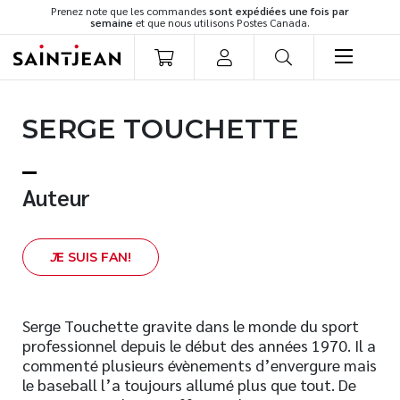
Prenez note que les commandes
sont expédiées une fois par
semaine
et que nous utilisons Postes Canada.
LIVRES
SERGE TOUCHETTE
Romans
Cuisine
Développement personnel
Auteur
Littérature jeunesse
Spiritualité
J
E SUIS FAN!
Famille
Culture générale
Témoignages
Serge Touchette gravite dans le monde du sport
professionnel depuis le début des années 1970. Il a
Vie pratique
commenté plusieurs évènements d’envergure mais
Finances
le baseball l’a toujours allumé plus que tout. De