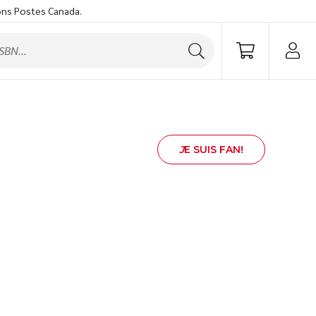
ons Postes Canada.
J
E SUIS FAN!