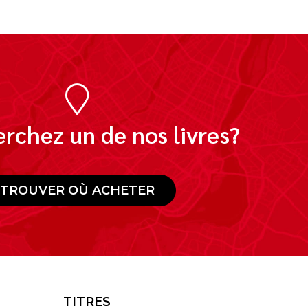
rchez un de nos livres?
TROUVER OÙ ACHETER
TITRES