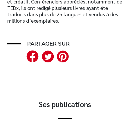
et créatif. Conférenciers appréciés, notamment de
TEDx, ils ont rédigé plusieurs livres ayant été
Nouveautés
traduits dans plus de 25 langues et vendus à des
Numérique
millions d’exemplaires.
Livres audio
Meilleurs vendeurs
Page vedette
PARTAGER SUR
Facebook
Twitter
Pinterest
AUTEURS
À PROPOS
CONTACT
Ses publications