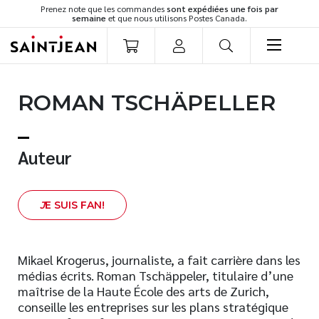
Prenez note que les commandes
sont expédiées une fois par
semaine
et que nous utilisons Postes Canada.
LIVRES
ROMAN TSCHÄPELLER
Romans
Cuisine
Développement personnel
Auteur
Littérature jeunesse
Spiritualité
J
E SUIS FAN!
Famille
Culture générale
Témoignages
Mikael Krogerus, journaliste, a fait carrière dans les
médias écrits. Roman Tschäppeler, titulaire d’une
Vie pratique
maîtrise de la Haute École des arts de Zurich,
Finances
conseille les entreprises sur les plans stratégique