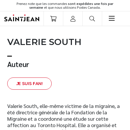
Prenez note que les commandes
sont expédiées une fois par
semaine
et que nous utilisons Postes Canada.
LIVRES
VALERIE SOUTH
Romans
Cuisine
Développement personnel
Auteur
Littérature jeunesse
Spiritualité
J
E SUIS FAN!
Famille
Culture générale
Témoignages
Valerie South, elle-même victime de la migraine, a
été directrice générale de la Fondation de la
Vie pratique
Migraine et a coordonné une étude sur cette
Finances
affection au Toronto Hospital. Elle a organisé et