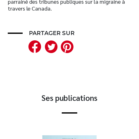
parrainé des tribunes publiques sur la migraine à
travers le Canada.
Nouveautés
Numérique
Livres audio
PARTAGER SUR
Meilleurs vendeurs
Facebook
Twitter
Pinterest
Page vedette
AUTEURS
À PROPOS
CONTACT
Ses publications