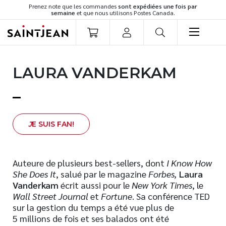
Prenez note que les commandes
sont expédiées une fois par
semaine
et que nous utilisons Postes Canada.
LIVRES
LAURA VANDERKAM
Romans
Cuisine
Développement personnel
Littérature jeunesse
J
E SUIS FAN!
Spiritualité
Famille
Auteure de plusieurs best-sellers, dont
I Know How
Culture générale
She Does It
, salué par le magazine
Forbes,
Laura
Témoignages
Vanderkam
écrit aussi pour le
New York Times
, le
Vie pratique
Wall Street Journal
et
Fortune
. Sa conférence TED
sur la gestion du temps a été vue plus de
Finances
5 millions de fois et ses balados ont été