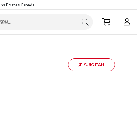
ons Postes Canada.
J
E SUIS FAN!