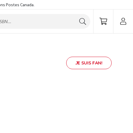
ons Postes Canada.
J
E SUIS FAN!