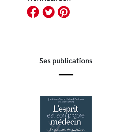
Facebook
Twitter
Pinterest
Nouveautés
Numérique
Livres audio
Meilleurs vendeurs
Page vedette
Ses publications
AUTEURS
À PROPOS
CONTACT