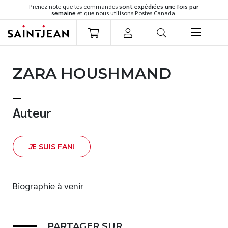
Prenez note que les commandes
sont expédiées une fois par
semaine
et que nous utilisons Postes Canada.
LIVRES
ZARA HOUSHMAND
Romans
Cuisine
Développement personnel
Auteur
Littérature jeunesse
Spiritualité
J
E SUIS FAN!
Famille
Culture générale
Témoignages
Biographie à venir
Vie pratique
Finances
PARTAGER SUR