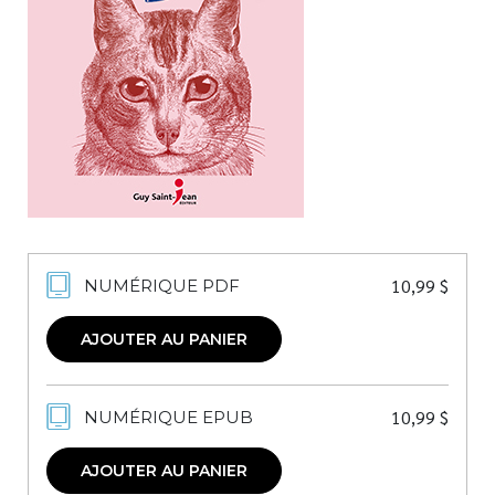
Nouveautés
Numérique
Livres audio
Meilleurs vendeurs
Page vedette
AUTEURS
À PROPOS
10,99
$
NUMÉRIQUE PDF
CONTACT
AJOUTER AU PANIER
10,99
$
NUMÉRIQUE EPUB
AJOUTER AU PANIER