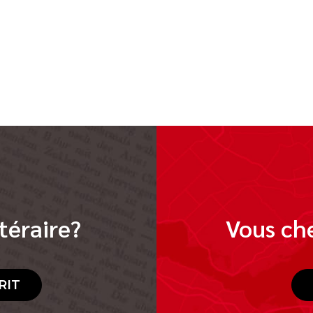
téraire?
Vous che
RIT