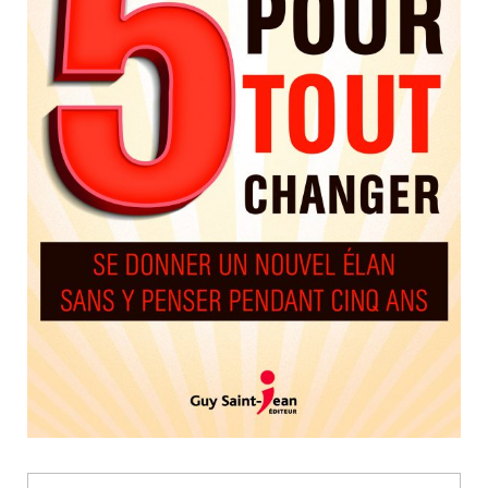
Nouveautés
Numérique
Livres audio
Meilleurs vendeurs
Page vedette
AUTEURS
À PROPOS
CONTACT